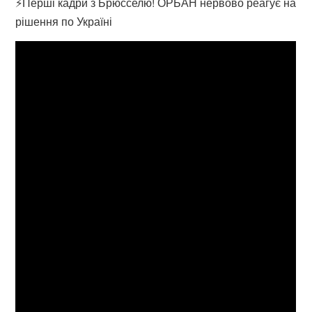
⚡Перші кадри з Брюсселю! ОРБАН нервово реагує на
рішення по Україні