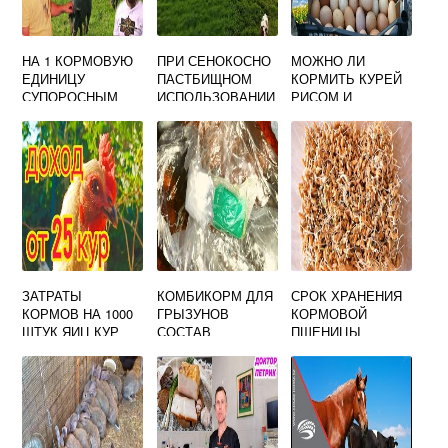
НА 1 КОРМОВУЮ
ПРИ СЕНОКОСНО
МОЖНО ЛИ
ЕДИНИЦУ
ПАСТБИЩНОМ
КОРМИТЬ КУРЕЙ
СУПОРОСНЫМ
ИСПОЛЬЗОВАНИИ
РИСОМ И
СВИНОМАТКАМ В
КОРМОВЫХ
ГРЕЧКОЙ
ПЕРВЫЕ 80 ДНЕЙ
УГОДИЙ ДОЛЯ
СУПОРОСНОСТИ
ЗАГОНОВ ПОД
ДАЮТ
ВЫПАС
СОСТАВЛЯЕТ
ЗАТРАТЫ
КОМБИКОРМ ДЛЯ
СРОК ХРАНЕНИЯ
КОРМОВ НА 1000
ГРЫЗУНОВ
КОРМОВОЙ
ШТУК ЯИЦ КУР
СОСТАВ
ПШЕНИЦЫ