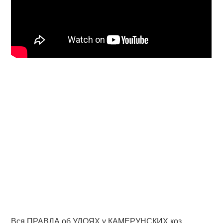
Вся ПРАВДА об УДОЯХ у КАМЕРУНСКИХ коз.