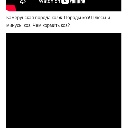
Камерунская порода коз🐐 Породы коз! Плюсы и
минусы коз. Чем кормить коз?