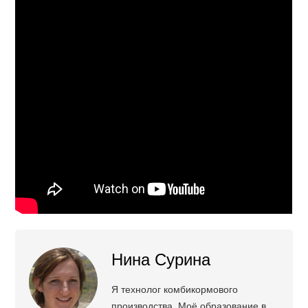
Нина Сурина
Я технолог комбикормового
производства. Моё образование в