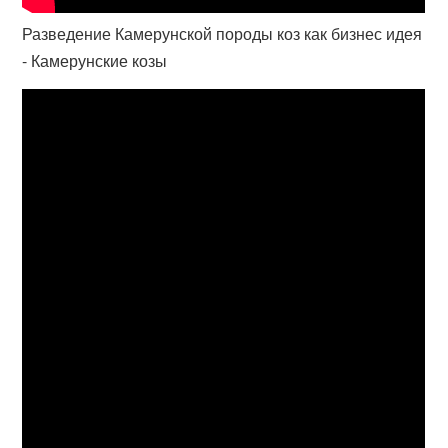
Разведение Камерунской породы коз как бизнес идея
- Камерунские козы