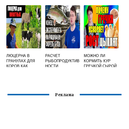
ДЕТЕНЫШЕЙ
МОЛОКОМ
ПРЕСМЫКАЮЩИЕ
СЯ НАСЕКОМЫЕ
ПТИЦЫ ЗВЕРИ
ЛЮЦЕРНА В
РАСЧЕТ
МОЖНО ЛИ
ГРАНУЛАХ ДЛЯ
РЫБОПРОДУКТИВ
КОРМИТЬ КУР
КОРОВ КАК
НОСТИ
ГРЕЧКОЙ СЫРОЙ
КОРМИТЬ
ЕСТЕСТВЕННЫХ
ВОДОЕМОВ ПО
КОРМОВОЙ БАЗЕ
Реклама