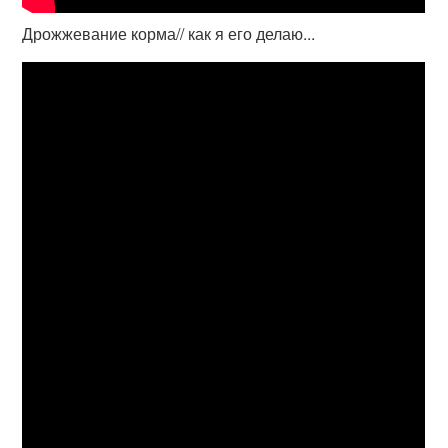
Дрожжевание корма// как я его делаю...