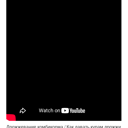
Дрожжевание комбикорма / Как давать курам дрожжи