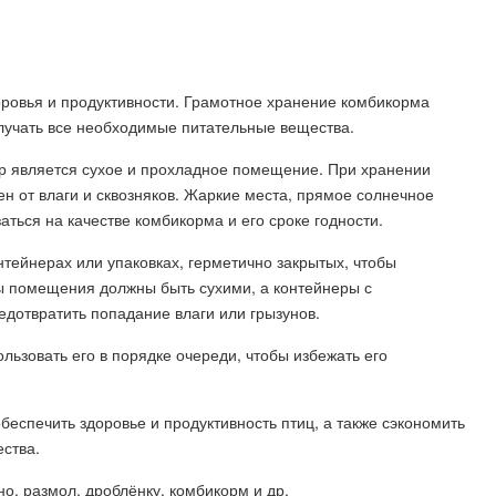
оровья и продуктивности. Грамотное хранение комбикорма
олучать все необходимые питательные вещества.
р является сухое и прохладное помещение. При хранении
н от влаги и сквозняков. Жаркие места, прямое солнечное
аться на качестве комбикорма и его сроке годности.
тейнерах или упаковках, герметично закрытых, чтобы
ы помещения должны быть сухими, а контейнеры с
дотвратить попадание влаги или грызунов.
льзовать его в порядке очереди, чтобы избежать его
еспечить здоровье и продуктивность птиц, а также сэкономить
ества.
о, размол, дроблёнку, комбикорм и др.