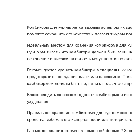
Комбикорм для кур является важным аспектом их зд
поможет сохранить его качество и позволит курам п
Идеальным местом для хранения комбикорма для ку
нужно учитывать, что комбикорм должен быть защище
освещение и высокая влажность могут негативно сказ
Рекомендуется хранить комбикорм в специальных кон
предотвратить попадание влаги или насекомых. Пол
комбикормом должны быть подняты с пола, чтобы пре
Важно следить за сроком годности комбикорма и испо
ухудшения.
Правильное хранение комбикорма для кур поможет об
средства, избежав его испорченности или потери кач
Где можно хранить корма на домашней ферме // Зерн