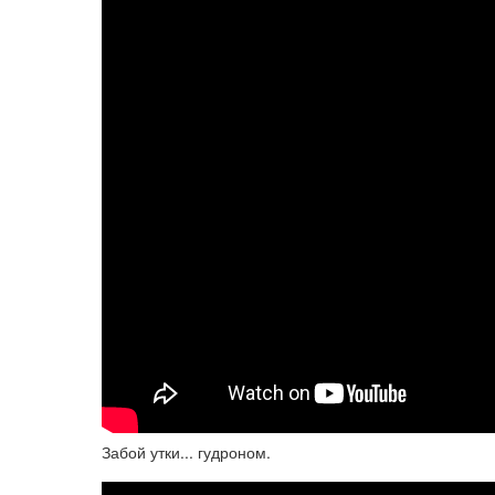
Забой утки... гудроном.