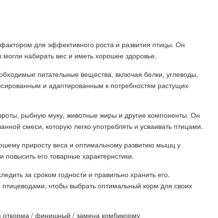
фактором для эффективного роста и развития птицы. Он
 могли набирать вес и иметь хорошее здоровье.
бходимые питательные вещества, включая белки, углеводы,
нсированным и адаптированным к потребностям растущих
шроты, рыбную муку, животные жиры и другие компоненты. Он
анной смеси, которую легко употреблять и усваивать птицами.
рошему приросту веса и оптимальному развитию мышц у
и повысить его товарные характеристики.
ледить за сроком годности и правильно хранить его.
и птицеводами, чтобы выбрать оптимальный корм для своих
я откорма / финишный / замена комбикорму