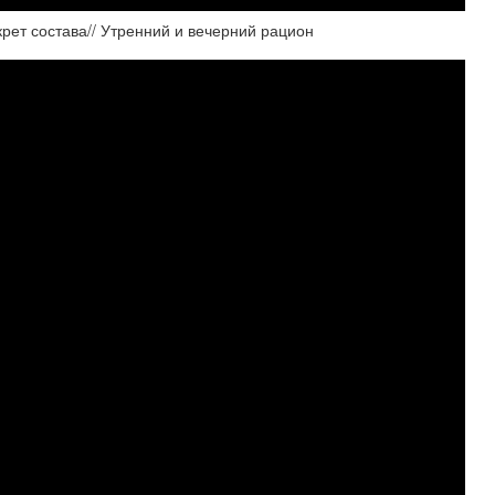
рет состава// Утренний и вечерний рацион