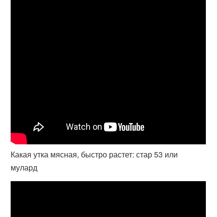
Какая утка мясная, быстро растет: стар 53 или
мулард