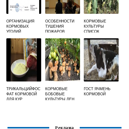
ОРГАНИЗАЦИЯ
ОСОБЕННОСТИ
КОРМОВЫЕ
КОРМОВЫХ
ТУШЕНИЯ
КУЛЬТУРЫ
УГОДИЙ
ПОЖАРОВ
СПИСОК
МЕЛЬНИЧНО
ЭЛЕВАТОРНОГО
КОМПЛЕКСА И
КОМБИКОРМОВЫ
Х ПРЕДПРИЯТИЙ
ТРИКАЛЬЦИЙФОС
КОРМОВЫЕ
ГОСТ ЯЧМЕНЬ
ФАТ КОРМОВОЙ
БОБОВЫЕ
КОРМОВОЙ
ДЛЯ КУР
КУЛЬТУРЫ ЛЕН
НЕСУШЕК
ДОЛГУНЕЦ
Реклама