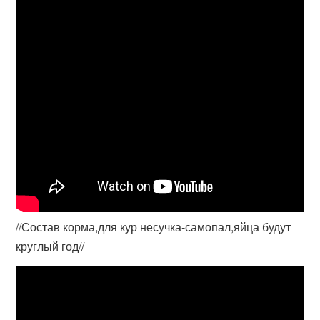
//Состав корма,для кур несучка-самопал,яйца будут
круглый год//