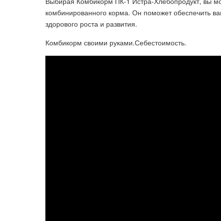
Выбирая Комбикорм ПК-1 Истра-Хлебопродукт, вы мо
комбинированного корма. Он поможет обеспечить в
здорового роста и развития.
Комбикорм своими руками.Себестоимость.