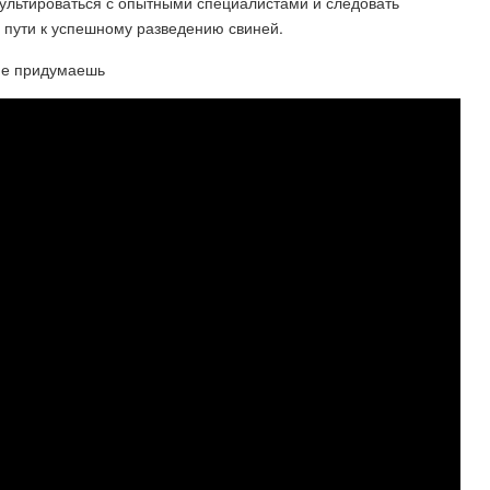
сультироваться с опытными специалистами и следовать
 пути к успешному разведению свиней.
не придумаешь