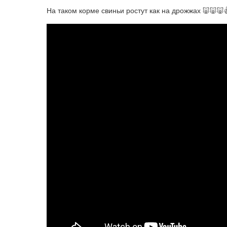
На таком корме свиньи ростут как на дрожжах 🐷🐷🐷