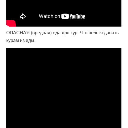
ОПАСНАЯ (вредная) еда для кур. Что нельзя давать
курам из еды.