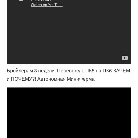
Бройлерам 3 недели. Перевожу с ПК5 на ПК6 ЗАЧЕМ
и ПОЧЕМУ?! Автономная МиниФерма