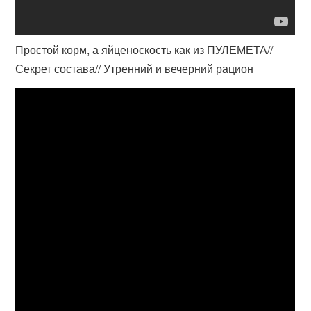
Простой корм, а яйценоскость как из ПУЛЕМЕТА//
Секрет состава// Утренний и вечерний рацион