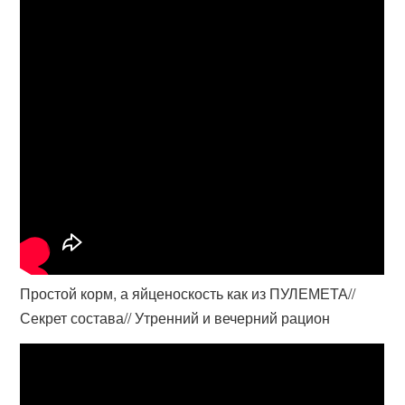
Простой корм, а яйценоскость как из ПУЛЕМЕТА//
Секрет состава// Утренний и вечерний рацион