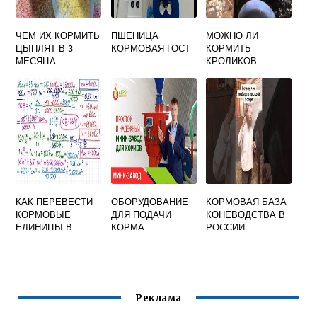
ЧЕМ ИХ КОРМИТЬ
ПШЕНИЦА
МОЖНО ЛИ
ЦЫПЛЯТ В 3
КОРМОВАЯ ГОСТ
КОРМИТЬ
МЕСЯЦА
КРОЛИКОВ
СУШЕНЫМИ
ЯБЛОКАМИ
КАК ПЕРЕВЕСТИ
ОБОРУДОВАНИЕ
КОРМОВАЯ БАЗА
КОРМОВЫЕ
ДЛЯ ПОДАЧИ
КОНЕВОДСТВА В
ЕДИНИЦЫ В
КОРМА
РОССИИ
ФИЗИЧЕСКИЙ ВЕС
ЖИВОТНЫМ
ПТИЦАМ
Реклама