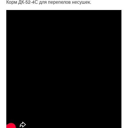
Корм ДК-52-4С для перепелов несушек.