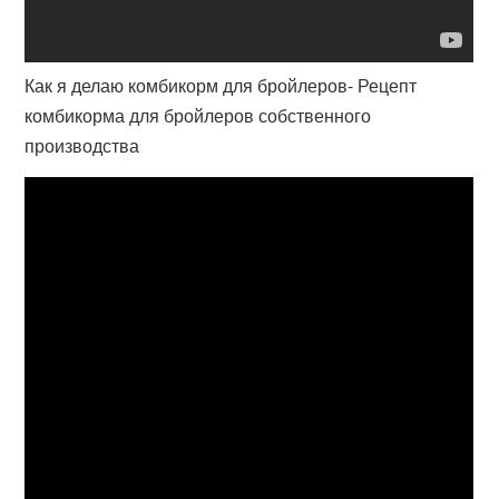
Как я делаю комбикорм для бройлеров- Рецепт
комбикорма для бройлеров собственного
производства