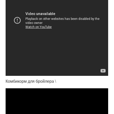
Комбикорм для бройлера \