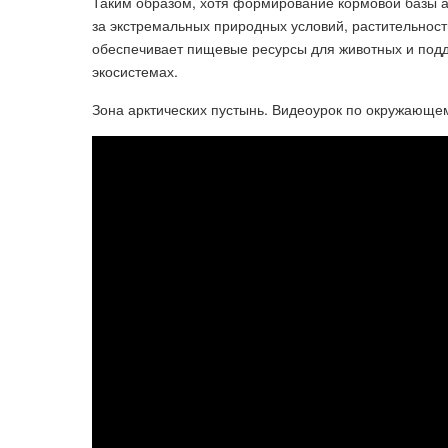
Таким образом, хотя формирование кормовой базы ар
за экстремальных природных условий, растительность
обеспечивает пищевые ресурсы для животных и подд
экосистемах.
Зона арктических пустынь. Видеоурок по окружающем