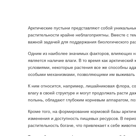
Арктические пустыни представляют собой уникальные
растительности крайне неблагоприятны. Вместе с те
важной задачей для поддержания биологического ра
Одним из наиболее значимых факторов, влияющих н
является наличие влаги. В то время как арктически
условиями, некоторые растения все же способны ад
особыми механизмами, позволяющими им выживать в 
К ним относится, например, лишайниковая флора, с
влагу в своей структуре и могут продолжать расти да
полынь, обладают глубоким корневым аппаратом, поз
Кроме того, на формирование кормовой базы арктиче
изменения и доступность пищевых ресурсов. В пер
растительность богаче, что привлекает к себе живот