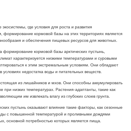
 экосистемы, где условия для роста и развития
м, формирование кормовой базы на этих территориях является
знообразия и обеспечения пищевых ресурсов для животных.
а формирование кормовой базы арктических пустынь,
й климат характеризуется низкими температурами и суровыми
аптироваться к этим экстремальным условиям. Они обладают
условиях недостатка воды и питательных веществ.
остоящая из лишайников и мхов. Они способны аккумулировать
же при низких температурах. Растения-адаптанты, такие как
воляющим им извлекать влагу из глубоких слоев грунта.
ских пустынь оказывают влияние такие факторы, как сезонные
иоды с повышенной температурой и проливными дождями
ных, основной потребностью которых является пища.