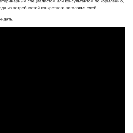
ветеринарным специалистом или консультантом по кормлению,
дя из потребностей конкретного поголовья ежей.
жидать.