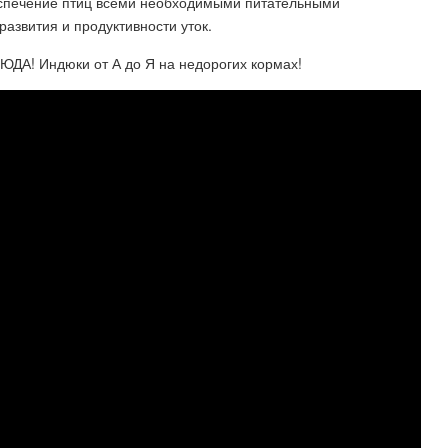
еспечение птиц всеми необходимыми питательными
азвития и продуктивности уток.
СЮДА! Индюки от А до Я на недорогих кормах!