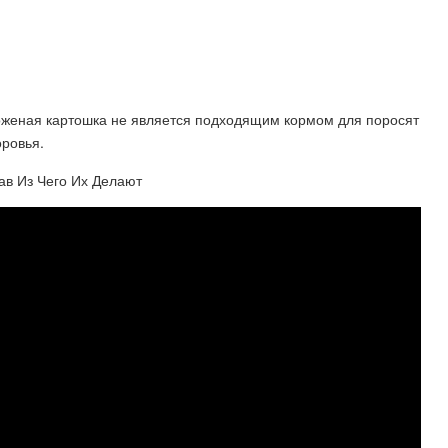
оженая картошка не является подходящим кормом для поросят
оровья.
ав Из Чего Их Делают