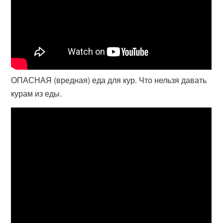
ОПАСНАЯ (вредная) еда для кур. Что нельзя давать
курам из еды.