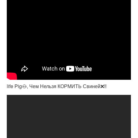
life Pig🐽, Чем Нельзя КОРМИТЬ Свиней❌‼️