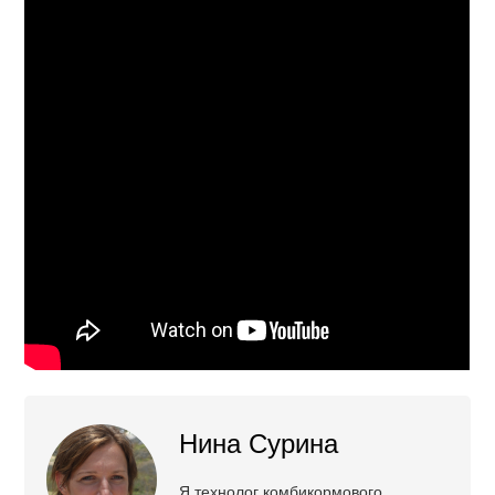
Нина Сурина
Я технолог комбикормового