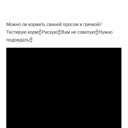
Можно ли кормить свиней просом и гречкой//
Тестирую корм☝️Рискую☝️Вам не советую☝️Нужно
подождать☝️