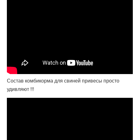
Состав комбикорма для свиней привесы просто
удивляют !!!