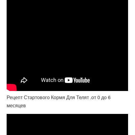
Рецепт Стартового Кормя Для Телят .от 0 до 6
месяцев