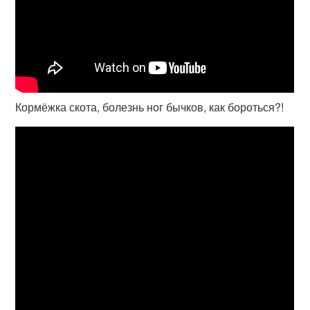
Кормёжка скота, болезнь ног бычков, как бороться?!