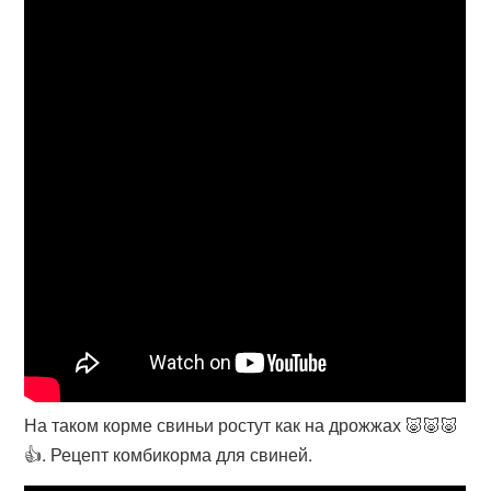
На таком корме свиньи ростут как на дрожжах 🐷🐷🐷
👍. Рецепт комбикорма для свиней.