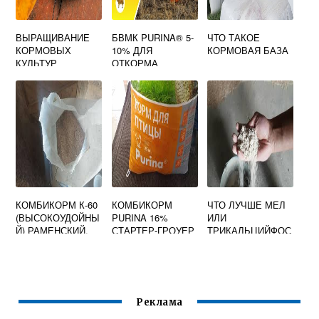
ВЫРАЩИВАНИЕ
БВМК PURINA® 5-
ЧТО ТАКОЕ
КОРМОВЫХ
10% ДЛЯ
КОРМОВАЯ БАЗА
КУЛЬТУР
ОТКОРМА
МЯСНЫХ БЫЧКОВ
И ТЕЛОЧЕК
КОМБИКОРМ К-60
КОМБИКОРМ
ЧТО ЛУЧШЕ МЕЛ
(ВЫСОКОУДОЙНЫ
PURINA 16%
ИЛИ
Й) РАМЕНСКИЙ,
СТАРТЕР-ГРОУЕР
ТРИКАЛЬЦИЙФОС
ЦЕНА, СОСТАВ
ПРО
ФАТ КОРМОВОЙ
Реклама