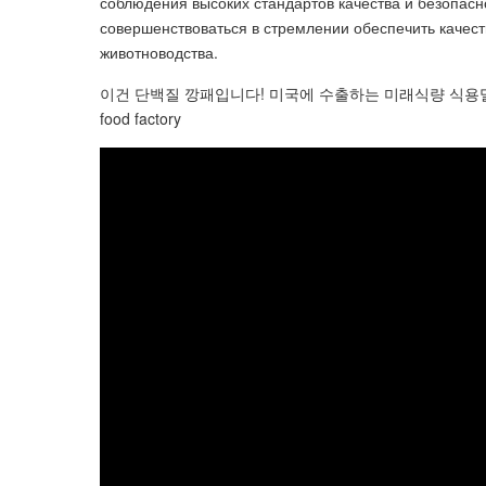
соблюдения высоких стандартов качества и безопасн
совершенствоваться в стремлении обеспечить качес
животноводства.
이건 단백질 깡패입니다! 미국에 수출하는 미래식량 식용밀웜 ,식용곤충 /
food factory