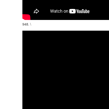
948. \