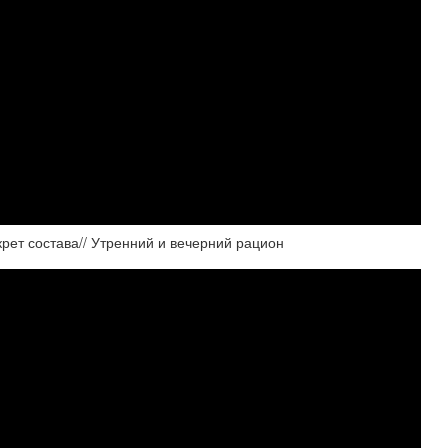
рет состава// Утренний и вечерний рацион