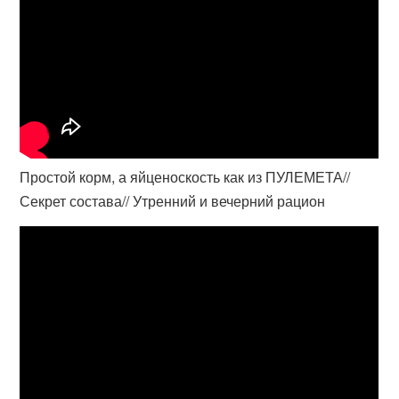
Простой корм, а яйценоскость как из ПУЛЕМЕТА//
Секрет состава// Утренний и вечерний рацион