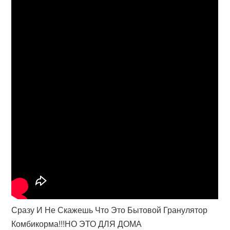
Сразу И Не Скажешь Что Это Бытовой Гранулятор
Комбикорма!!!НО ЭТО ДЛЯ ДОМА