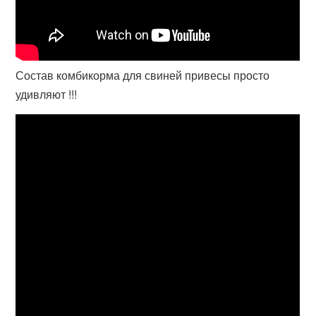
Состав комбикорма для свиней привесы просто
удивляют !!!