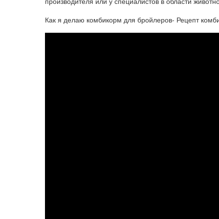
производителя или у специалистов в области животно
Как я делаю комбикорм для бройлеров- Рецепт комб