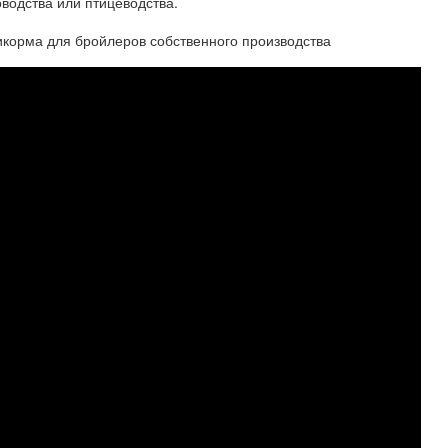
водства или птицеводства.
икорма для бройлеров собственного производства