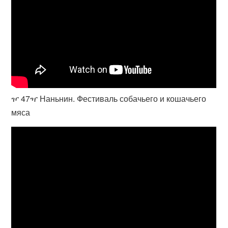
ዦ 47ዣ Наньнин. Фестиваль собачьего и кошачьего
мяса