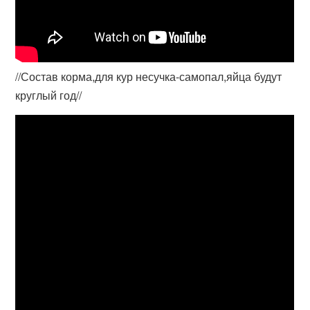
//Состав корма,для кур несучка-самопал,яйца будут
круглый год//