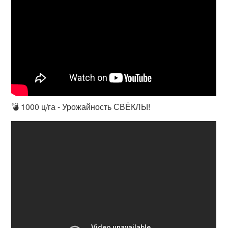
💣 1000 ц/га - Урожайность СВЁКЛЫ!