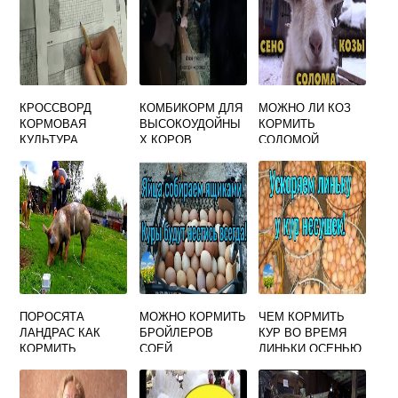
КРОССВОРД
КОМБИКОРМ ДЛЯ
МОЖНО ЛИ КОЗ
КОРМОВАЯ
ВЫСОКОУДОЙНЫ
КОРМИТЬ
КУЛЬТУРА
Х КОРОВ
СОЛОМОЙ
ПОРОСЯТА
МОЖНО КОРМИТЬ
ЧЕМ КОРМИТЬ
ЛАНДРАС КАК
БРОЙЛЕРОВ
КУР ВО ВРЕМЯ
КОРМИТЬ
СОЕЙ
ЛИНЬКИ ОСЕНЬЮ
НЕСУШЕК