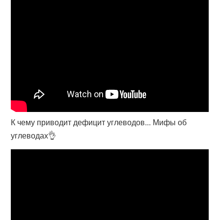
К чему приводит дефицит углеводов... Мифы об
углеводах👌