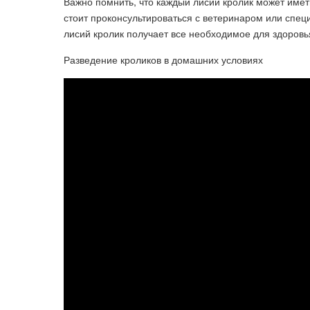
Важно помнить, что каждый лисий кролик может имет
стоит проконсультироваться с ветеринаром или спец
лисий кролик получает все необходимое для здоровь
Разведение кроликов в домашних условиях