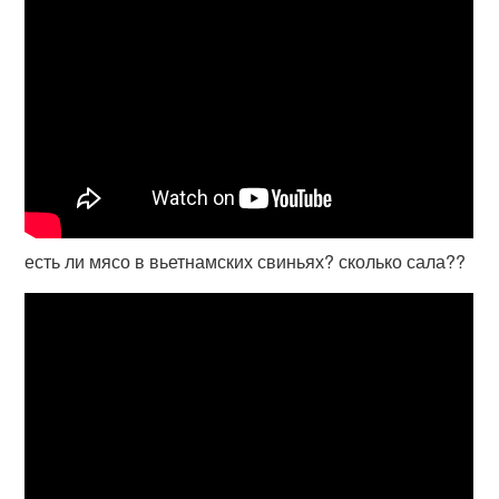
есть ли мясо в вьетнамских свиньях? сколько сала??