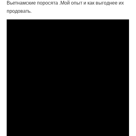
Вьетнамские поросята .Мой опыт и как выгоднее их
продовать.