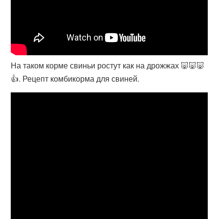
На таком корме свиньи ростут как на дрожжах 🐷🐷🐷
👍. Рецепт комбикорма для свиней.