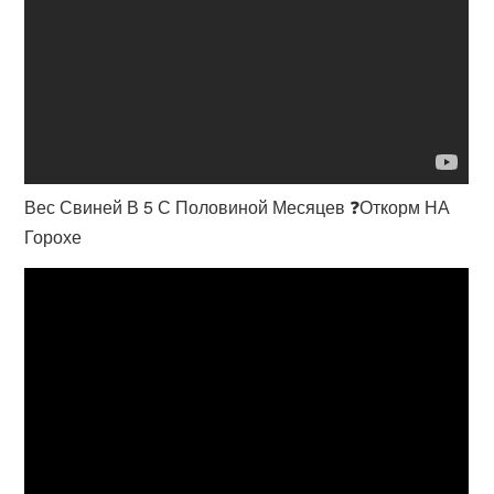
Вес Свиней В 5 С Половиной Месяцев ❓Откорм НА
Горохе