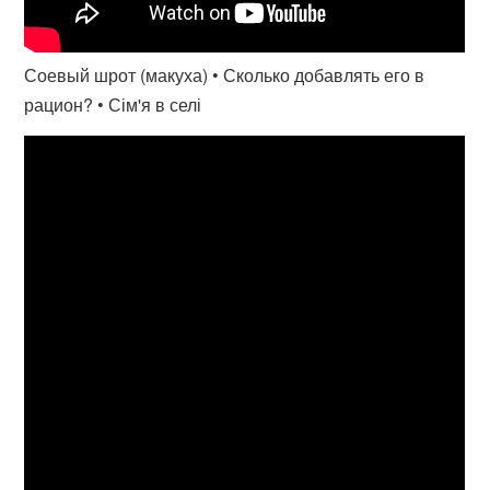
Соевый шрот (макуха) • Сколько добавлять его в
рацион? • Сім'я в селі