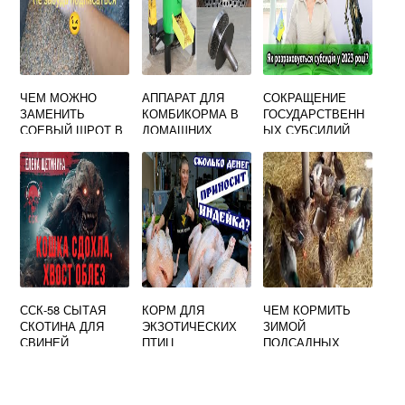
ЧЕМ МОЖНО
АППАРАТ ДЛЯ
СОКРАЩЕНИЕ
ЗАМЕНИТЬ
КОМБИКОРМА В
ГОСУДАРСТВЕНН
СОЕВЫЙ ШРОТ В
ДОМАШНИХ
ЫХ СУБСИДИЙ
КОМБИКОРМЕ
УСЛОВИЯХ
ДЛЯ
ПРОИЗВОДИТЕЛЕ
Й КОРМОВЫХ
СОРТОВ
КУКУРУЗЫ
ССК-58 СЫТАЯ
КОРМ ДЛЯ
ЧЕМ КОРМИТЬ
СКОТИНА ДЛЯ
ЭКЗОТИЧЕСКИХ
ЗИМОЙ
СВИНЕЙ
ПТИЦ
ПОДСАДНЫХ
УТОК