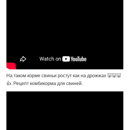
На таком корме свиньи ростут как на дрожжах 🐷🐷🐷
👍. Рецепт комбикорма для свиней.