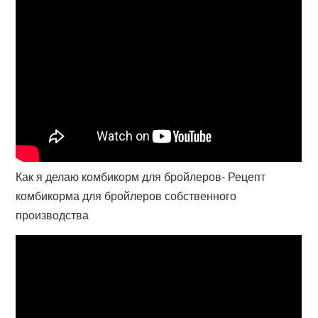
Как я делаю комбикорм для бройлеров- Рецепт
комбикорма для бройлеров собственного
производства