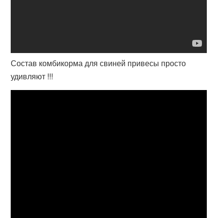
Состав комбикорма для свиней привесы просто
удивляют !!!