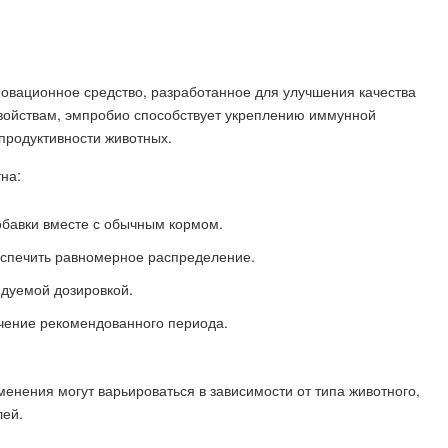
овационное средство, разработанное для улучшения качества
войствам, эмпробио способствует укреплению иммунной
родуктивности животных.
на:
обавки вместе с обычным кормом.
еспечить равномерное распределение.
ндуемой дозировкой.
чение рекомендованного периода.
нения могут варьироваться в зависимости от типа животного,
лей.