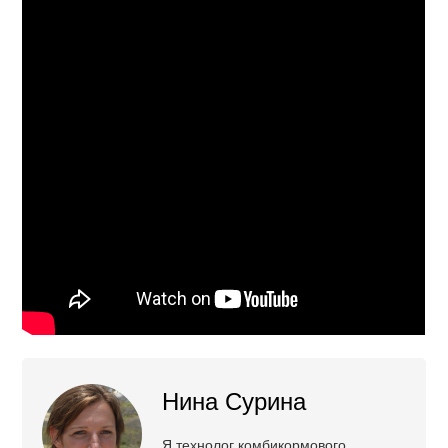
Нина Сурина
Я технолог комбикормового