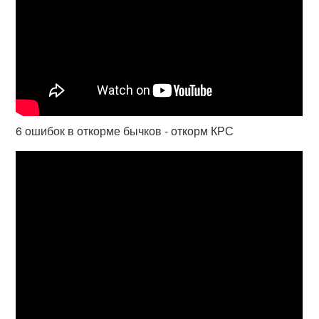
6 ошибок в откорме бычков - откорм КРС