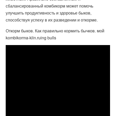
сбалансированный комбикорм может помочь
улучшить продуктивность и здоровье быков,
способствуя успеху в их разведении и откорме.
Откорм быков. Как правильно кормить бычков. мой
kombikorma-klin.ruing bulls