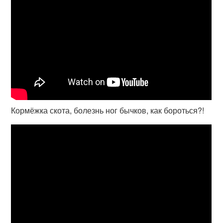
Кормёжка скота, болезнь ног бычков, как бороться?!