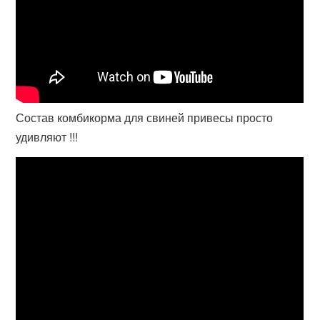
Состав комбикорма для свиней привесы просто
удивляют !!!