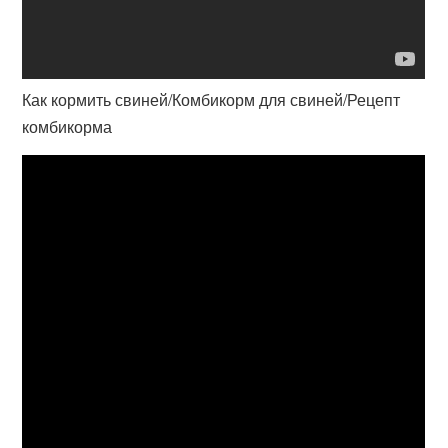
Как кормить свиней/Комбикорм для свиней/Рецепт
комбикорма