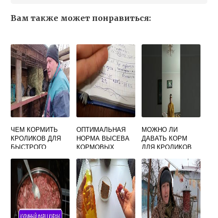
Вам также может понравиться:
ЧЕМ КОРМИТЬ
ОПТИМАЛЬНАЯ
МОЖНО ЛИ
КРОЛИКОВ ДЛЯ
НОРМА ВЫСЕВА
ДАВАТЬ КОРМ
БЫСТРОГО
КОРМОВЫХ
ДЛЯ КРОЛИКОВ
РОСТА И ВЕСА В
БОБОВ НА
МОРСКИМ
ДОМАШНИХ
ЗЕРНОФУРАЖ
СВИНКАМ
УСЛОВИЯХ
СОСТАВЛЯЕТ
ЗИМОЙ