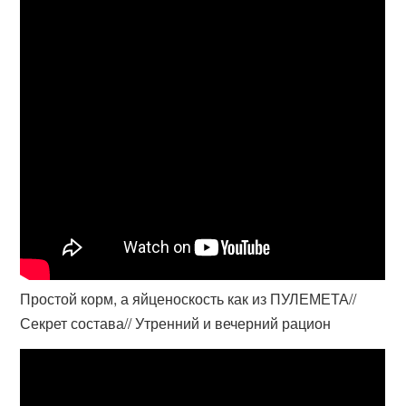
Простой корм, а яйценоскость как из ПУЛЕМЕТА//
Секрет состава// Утренний и вечерний рацион