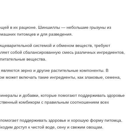
ющей в их рационе. Шиншиллы — небольшие грызуны из
омашних питомцев и для разведения.
пищеварительной системой и обменом веществ, требуют
вляет собой сбалансированную смесь различных ингредиентов,
питательные вещества.
вляются зерно и другие растительные компоненты. В
рм может включать такие ингредиенты, как злаковые, семена,
минералы и добавки, которые помогают поддерживать здоровье
ственный комбикорм с правильным соотношением всех
помогает поддерживать здоровье и хорошую форму питомца.
одим доступ к чистой воде, сену и свежим овощам.