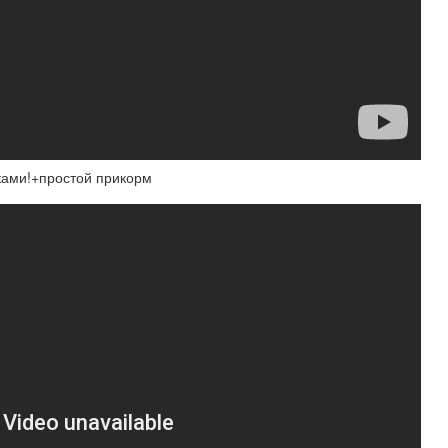
ками!+простой прикорм