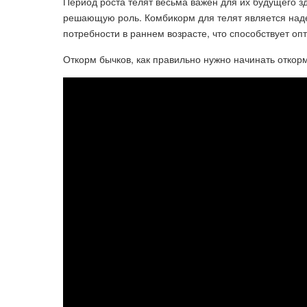
Период роста телят весьма важен для их будущего з
решающую роль. Комбикорм для телят является над
потребности в раннем возрасте, что способствует оп
Откорм бычков, как правильно нужно начинать откорм