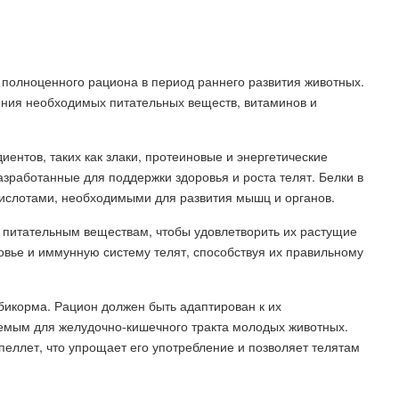
полноценного рациона в период раннего развития животных.
ения необходимых питательных веществ, витаминов и
ентов, таких как злаки, протеиновые и энергетические
зработанные для поддержки здоровья и роста телят. Белки в
ислотами, необходимыми для развития мышц и органов.
 питательным веществам, чтобы удовлетворить их растущие
овье и иммунную систему телят, способствуя их правильному
мбикорма. Рацион должен быть адаптирован к их
емым для желудочно-кишечного тракта молодых животных.
еллет, что упрощает его употребление и позволяет телятам