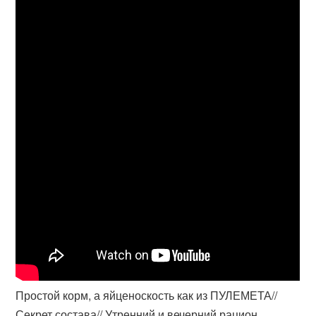
Простой корм, а яйценоскость как из ПУЛЕМЕТА//
Секрет состава// Утренний и вечерний рацион