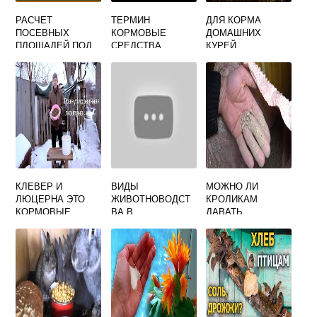
РАСЧЕТ
ТЕРМИН
ДЛЯ КОРМА
ПОСЕВНЫХ
КОРМОВЫЕ
ДОМАШНИХ
ПЛОЩАДЕЙ ПОД
СРЕДСТВА
КУРЕЙ
КОРМОВЫЕ
КУЛЬТУРЫ
КЛЕВЕР И
ВИДЫ
МОЖНО ЛИ
ЛЮЦЕРНА ЭТО
ЖИВОТНОВОДСТ
КРОЛИКАМ
КОРМОВЫЕ
ВА В
ДАВАТЬ
КУЛЬТУРЫ
ЗАВИСИМОСТИ
КОМБИКОРМ
ОТ КОРМОВОЙ
БАЗЫ И
ПРИРОДНЫХ
УСЛОВИЙ