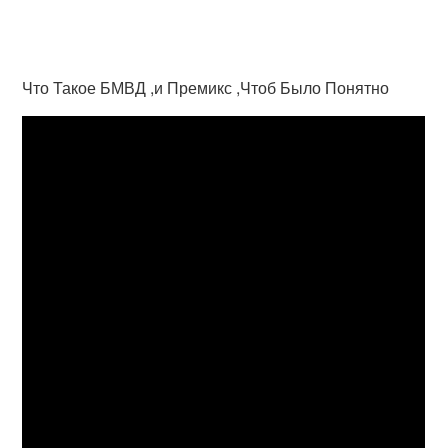
Что Такое БМВД ,и Премикс ,Чтоб Было Понятно