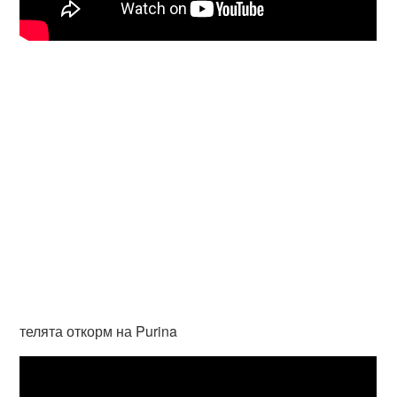
телята откорм на Purina