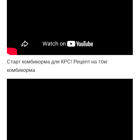
Старт комбикорма для КРС! Рецепт на 10кг
комбикорма