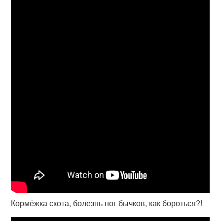
Кормёжка скота, болезнь ног бычков, как бороться?!