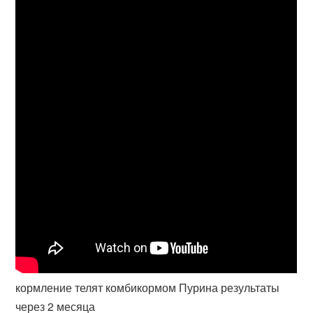
кормление телят комбикормом Пурина результаты
через 2 месяца