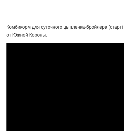
Комбикорм для суточного цыпленка-бройлера (старт)
от Южной Короны.